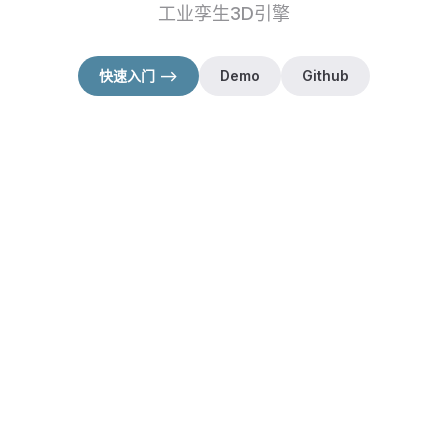
工业孪生3D引擎
快速入门 -->
Demo
Github
（在新窗口打开）
（在新窗口打开）