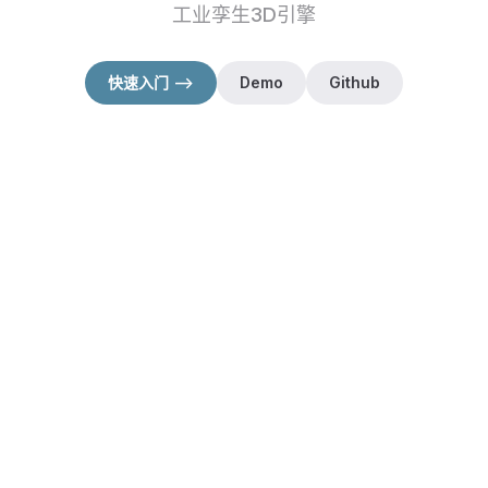
工业孪生3D引擎
快速入门 -->
Demo
Github
（在新窗口打开）
（在新窗口打开）