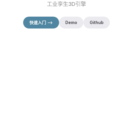
工业孪生3D引擎
快速入门 -->
Demo
Github
（在新窗口打开）
（在新窗口打开）