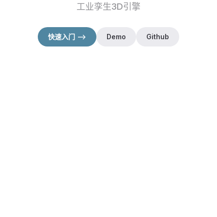
工业孪生3D引擎
快速入门 -->
Demo
Github
（在新窗口打开）
（在新窗口打开）